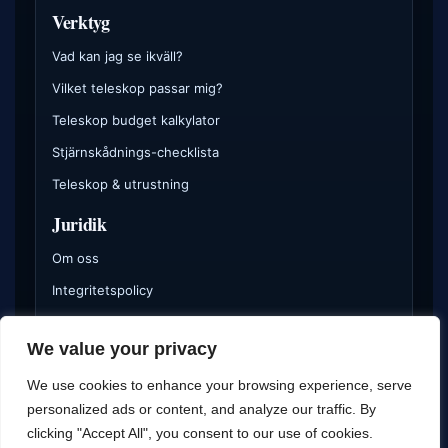
Verktyg
Vad kan jag se ikväll?
Vilket teleskop passar mig?
Teleskop budget kalkylator
Stjärnskådnings-checklista
Teleskop & utrustning
Juridik
Om oss
Integritetspolicy
Cookies
We value your privacy
Annonsinformation
We use cookies to enhance your browsing experience, serve
Vissa delar av webbplatsen kan innehålla affiliatelänkar eller
personalized ads or content, and analyze our traffic. By
annan kommersiell hänvisning.
clicking "Accept All", you consent to our use of cookies.