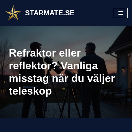
STARMATE.SE
Hoppa
till
innehåll
Refraktor eller
reflektor? Vanliga
misstag när du väljer
teleskop